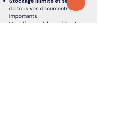
Stockage
illimité et sécurisé
de tous vos documents
importants
​Vue d'ensemble
rapide et
centalisée
de l'état
d'avancement des tâches
En savoir plus
Restez à l’affût avec
l’infolettre Hoodi!
Hoodi vous tient informé·e et vous
donne l’heure juste sur tout les
éléments entourants le projet de loi