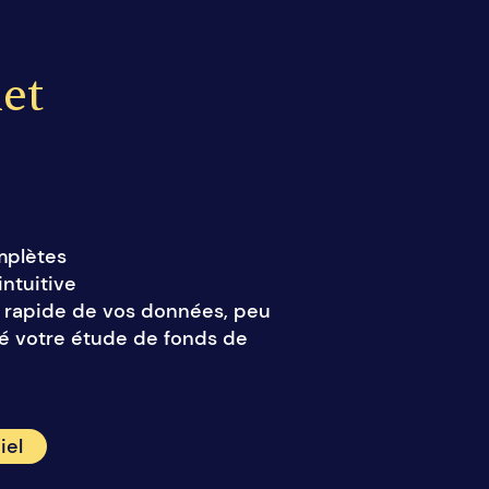
net
mplètes
intuitive
et rapide de vos données, peu
sé votre étude de fonds de
iel