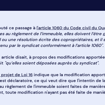
ajouté ce passage à
l'article 1060 du Code civil du Q
s au règlement de l’immeuble, elles doivent l’être
d
u une résolution écrite des copropriétaires, et il s
tenu par le syndicat conformément à l’article 1060"
.
article disait, à propos des modifications apporté
ait
"qu’elles soient déposées auprès du syndicat"
.
u projet de Loi 16
indique que la modification apporté
t déclaratoire, ce qui veut dire que l'intentin de la
 au règlement de l'immeuble soient faites de manièr
nt, toute modification n'ayant pas été faite de mani