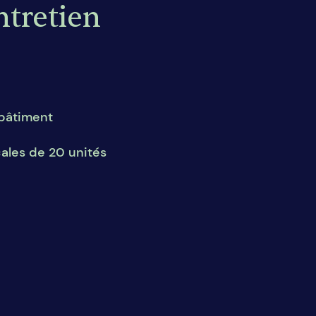
ntretien
 bâtiment
cales de 20 unités