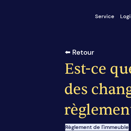
Service
Logi
⬅️ Retour
Est-ce que
des chang
règlement
Règlement de l'immeuble