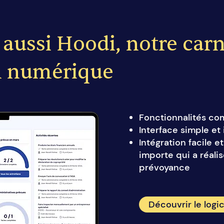
aussi Hoodi, notre car
en numérique
Fonctionnalités co
Interface simple et 
Intégration facile 
importe qui a réali
prévoyance
Découvrir le logic